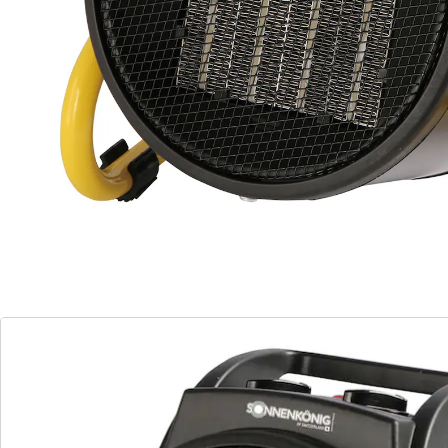
Idéal pour les ateliers et les garages
Le chauffage soufflant Ventus 210 est la solution idéale
pour chauffer rapidement de grands espaces tels que
des ateliers ou des garages. Avec deux niveaux de
chauffage et une fonction supplémentaire de
ventilation, il répartit la chaleur de manière efficace et
uniforme. Le thermostat intégré permet un contrôle
précis de la température, tandis que la protection
contre la surchauffe assure une sécurité maximale.
Grâce à son format compact, Ventus 210 s’installe et
se transporte facilement, sans prendre de place.
Profitez de la performance et de la sécurité de ce
chauffage soufflant.
Détails
Informations et fabricant