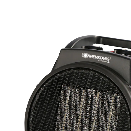
CHF 64.95
TVA incluse, plus
Frais d'expédition
Prévenez-moi
Momentanément indisponible
Une chaleur efficace pour les grands volumes
Compact et performant
Deux niveaux de chauffage
Chauffe rapidement
Sécurité anti-surchauffe