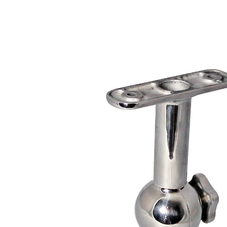
Prix conseillé CHF 79.00
CHF 74.00
TVA incluse, plus
Frais d'expédition
Dans le Panier
Livrable sous 8-10 jours ouvrés
Installation facile
Angle réglable
Le support mural de notre chauffage rayonnant
carbone peut être utilisé de manière universelle. Grâce
à son design élégant unique et à son aspect moderne,