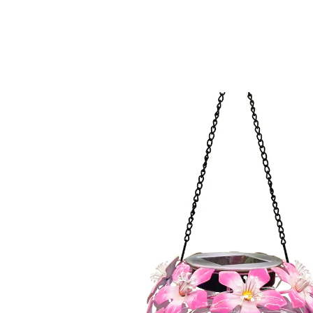
CHF 19.85
CHF 16.95
TVA incluse, plus
Frais d'expédition
Prévenez-moi
Momentanément indisponible
S'épanouit vraiment la nuit!
30 LED blanc chaud
design élégant en forme d'hibiscus
parfait pour le jardin et le balcon