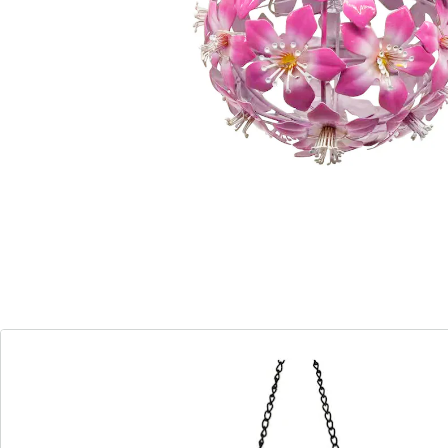
Avec la suspension solaire à LED «Hibiscus», vous
mettez des accents élégants dans votre espace
extérieur. Le design hibiscus aux détails soignés fait de
ce luminaire un véritable accroche-regard dès le jour.
Dès que la nuit tombe, 30 LED blanc chaud assurent
un éclairage d'ambiance agréable. La suspension peut
être placée de manière flexible sur le balcon, la
terrasse ou dans le jardin. Une puissante batterie Li-
Ion est déjà intégrée et se recharge automatiquement
pendant la journée grâce à la lumière du soleil - sans
aucun branchement électrique ni câble. Pour de
longues soirées de moments lumineux.
Remarque concernant les piles:
Les piles sont fournies. (Batterie lithium-ion x 1)
Détails