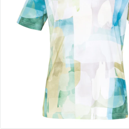
wedolina - Notre nouvelle marque de
mode
Qu'il s'agisse de basiques élégants ou de pièces
phares tendance : wedolina est synonyme de
diversité de la mode, de coupes confortables et
d'un juste rapport qualité-prix. Chaque pièce flatte
la silhouette et souligne votre personnalité - pour
vous sentir sûr de vous, tous les jours.
Je découvre
Découvrez la chaussure wonderwalk adaptée à
chaque tenue