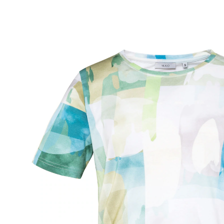
CHF 9.65
TVA incluse, plus
Frais d'expédition
Taille
Dans le Panier
Livrable immédiatement sous 3-4 jours ouvrés
Vent de fraîcheur et de fantaisie!
Une mode tout en légèreté pour le quotidien! Ce top
séduit par ses nuances harmonieuses et sa coupe