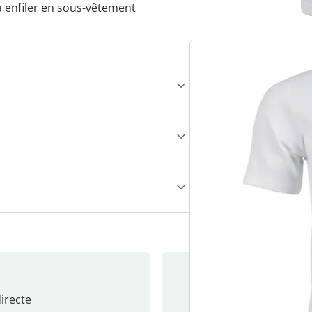
à enfiler en sous-vêtement
recte
S’abonne