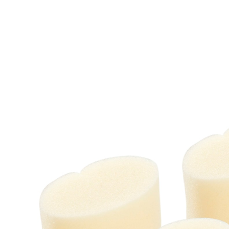
Prix conseillé CHF 5.95
CHF 3.65
TVA incluse, plus
Frais d'expédition
Dans le Panier
Livrable immédiatement sous 3-4 jours ouvrés
Un coup d’éponge!
facilement interchangeable
hygiénique et facile à nettoyer
Les éponges de rechange pour votre brosse bien-être
rendent les soins corporels particulièrement