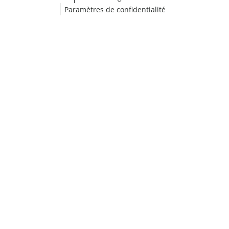
Paramètres de confidentialité
¹ Cliquez ici pour les conditions de validation
fermer