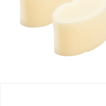
agréables. Elles sont idéales pour se savonner et se
tartiner de crème, se nettoient de manière hygiénique
et se remplacent facilement si nécessaire.
Compatible avec: 5017462 Brosse bien-être en silicone
Détails
Informations et fabricant
Avis