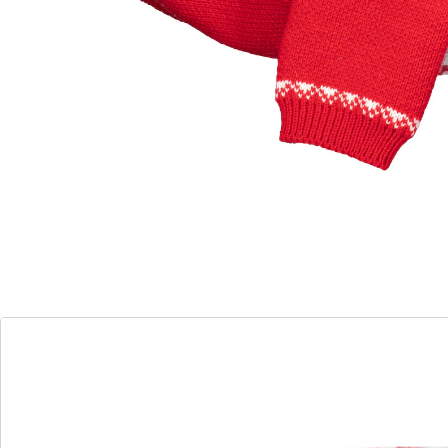
Noël. Pratique: avec poignets en maille extensible et
patte de boutonnage.
Détails
Informations et fabricant
Avis
Commande directe