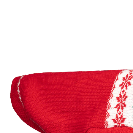
Prix conseillé CHF 44.95
à partir de
CHF 8.15
TVA incluse, plus
Frais d'expédition
Taille
Dans le Panier
Livrable immédiatement sous 3-4 jours ouvrés
Même toutou se fait beau: il va adorer ce joli pull en
maille douce et chaude, orné d’un motif traditionnel de