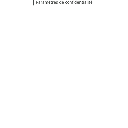
Paramètres de confidentialité
¹ Cliquez ici pour les conditions de validation
fermer