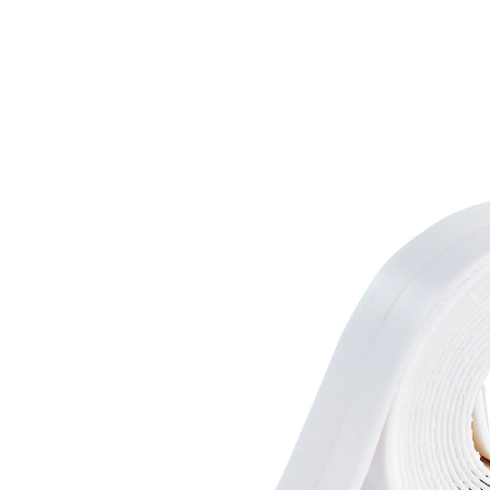
CHF 13.95
1 m = CHF 3.99
TVA incluse, plus
Frais d'expédition
CHF 11.95
seul.
à partir de
2
pièces
1
Dans le Panier
Livrable sous > 5 semaines
Ce joint étanche tient ses promesses !