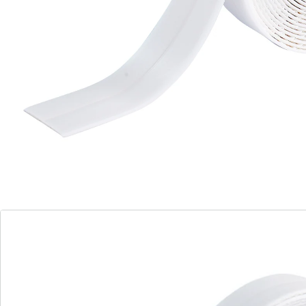
Qu'il s'agisse de la baignoire, de la douche ou du
lavabo, ce ruban étanche rend tout joint imperméable.
Autocollant et très facile à poser. L’arête garantit une
tension égale. Joint étanche.
Détails
Informations et fabricant
Avis