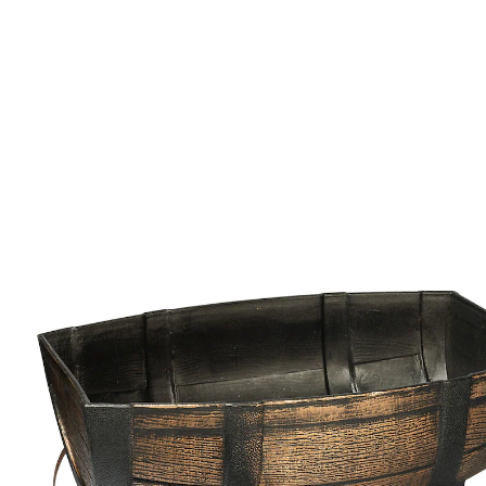
Prix conseillé CHF 59.95
CHF 19.95
TVA incluse, plus
Frais d'expédition
Dans le Panier
Livrable immédiatement sous 3-4 jours ouvrés
jardinière originale en forme de fût à vin
sur roulettes faciles à déplacer
apporte un charme rustique au jardin
parfait pour rafraîchir les boissons
Ce fût à vin sur roulettes est vraiment original!