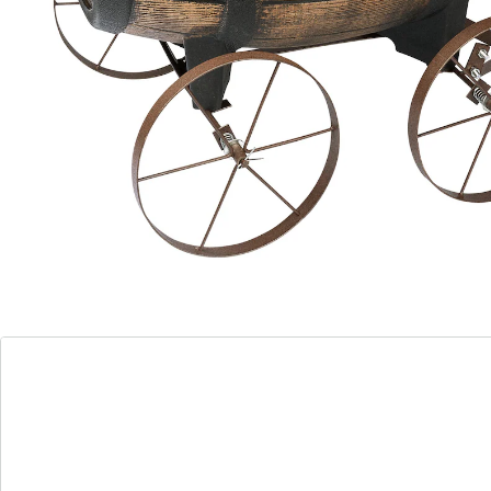
Garnissez-le de fleurs pour créer un véritable bijou. Il
fera également bonne figure lors des garden-parties:
rempli de glaçons, il se transforme en glacière élégante
pour les boissons fraîches.
Remarque concernant la livraison:
Un montage est nécessaire.
Détails
Informations et fabricant
Avis