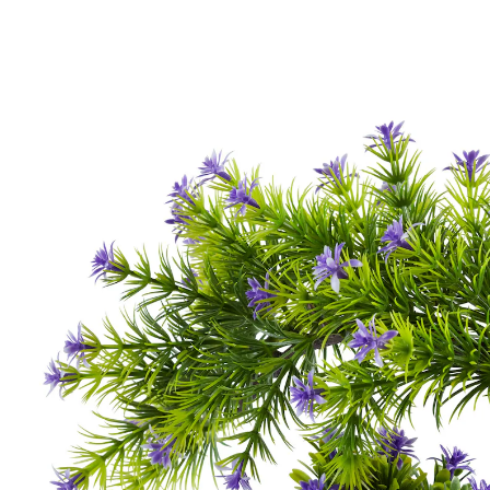
Prix conseillé CHF 19.95
CHF 3.25
TVA incluse, plus
Frais d'expédition
Dans le Panier
Livrable immédiatement sous 3-4 jours ouvrés
Le Japon s’invite chez vous !
Ce superbe bonsaï dans son pot blanc arbore de
magnifiques fleurs mauves !
Matière : plastique