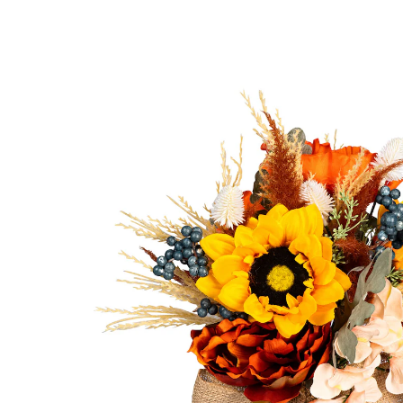
CHF 10.15
TVA incluse, plus
Frais d'expédition
Dans le Panier
Livrable immédiatement sous 3-4 jours ouvrés
Fleurs automnales!
orné d’un joli nœud contrastant
Avec ses fleurs de saison, ses brindilles et ses baies, ce
bouquet orné d’un nœud somptueux répand une
ambiance automnale dans votre maison. Une déco
artistique qui incarne la beauté de la saison
automnale.