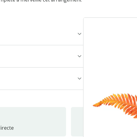
recte
S’abonne