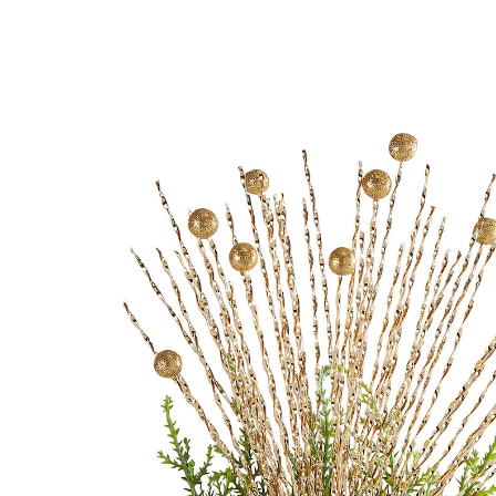
Prix conseillé CHF 19.95
CHF 17.95
TVA incluse, plus
Frais d'expédition
Dans le Panier
Livrable immédiatement sous 3-4 jours ouvrés
Élégance hivernale!
élément décoratif pour les fêtes
Plus dorée que des cheveux d’ange, cette élégante
composition fait rayonner la magie de Noël là où le
cœur et les yeux rêvent de beauté.