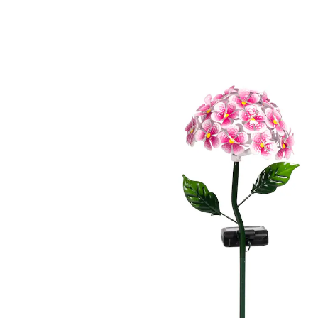
Prix conseillé CHF 37.95
CHF 34.15
TVA incluse, plus
Frais d'expédition
CHF 29.00
seul.
à partir de
2
pièces
1
Dans le Panier
Derniers articles en stock!
Livrable immédiatement sous 3-4 jours ouvrés