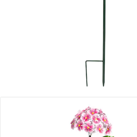
Beauté et grâce s’épanouissent la nuit!
crée une ambiance douce à l’extérieur
attire l’œil durant la journée
Des fleurs somptueuses à perte de vue: cette déco
solaire à planter, en forme d’hortensia, apporte des
notes élégantes grâce à sa lumière blanche froide et
plonge votre jardin dans une magnifique lumière une
fois le soleil couché.
Remarque concernant les piles:
Les piles sont fournies. (AA Mignon x 1)
Détails
Informations et fabricant