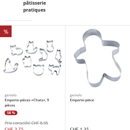
pâtisserie
pratiques
%
genialo
genialo
Emporte-pièces «Chats», 9
Emporte-pièce
pièces
58 %
Prix conseillé CHF 8.95
CHF 3.75
CHF 1.35