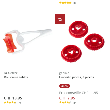
(1)
%
Dr.Oetker
genialo
Rouleau à sablés
Emporte-pièces, 3 pièces
33 %
Prix conseillé CHF 11.95
CHF 13.95
CHF 7.95
(7)
(14)