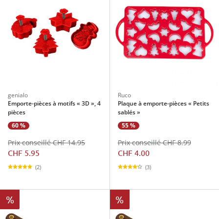
genialo
Ruco
Emporte-pièces à motifs « 3D », 4
Plaque à emporte-pièces « Petits
pièces
sablés »
60 %
55 %
Prix conseillé CHF 14.95
Prix conseillé CHF 8.99
CHF 5.95
CHF 4.00
(2)
(3)
%
%