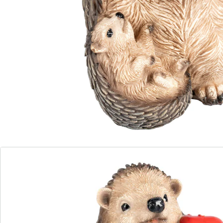
coqueluche de l'automne ! Pendant qu'elle s'active à
faire des provisions, elle apporte une dose
supplémentaire de charme à votre intérieur. Conçue
avec des détails subtils et des couleurs naturelles, elle
capture parfaitement l'ambiance de la saison dorée.
Grâce à son rayonnement affectueux, elle n'est pas
seulement un atout pour votre intérieur, mais aussi
une excellente idée de cadeau pour les fans de
l'automne. Faites entrer chez vous un peu de l'idylle de
la forêt !
Détails
Informations et fabricant