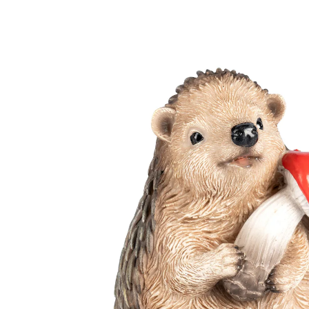
Prix conseillé CHF 11.95
CHF 10.75
TVA incluse, plus
Frais d'expédition
Dans le Panier
Derniers articles en stock!
Livrable immédiatement sous 3-4 jours ouvrés
Mignon comme une épine - une décoration
d'automne à tomber amoureux !
idéal pour une étagère, une commode
couleurs automnales & détails
Cette maman hérisson décorative est une véritable