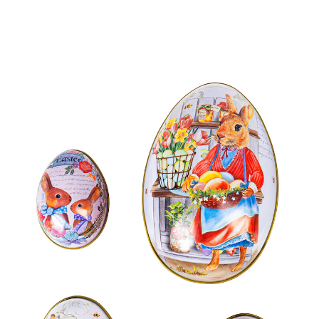
Prix conseillé CHF 21.95
CHF 19.75
TVA incluse, plus
Frais d'expédition
Dans le Panier
Livrable sous > 5 semaines
Œuf surprise!
Ornées de motifs nostalgiques, ces boîtes en forme
d’œuf sont parfaites pour Pâques. Vous pouvez les
utiliser comme décorations magiques ou jouer vous-
même au lapin de Pâques en y cachant des friandises
ou des cadeaux.