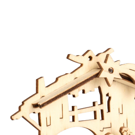
Prix conseillé CHF 5.95
CHF 5.35
TVA incluse, plus
Frais d'expédition
Dans le Panier
Livrable sous > 5 semaines
Petite crèche du bonheur!
riche en détails
Petite et délicatement travaillée, cette crèche est
remplie de symboles et diffuse une atmosphère de