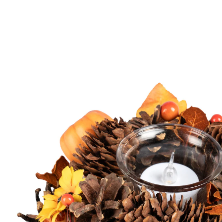
Prix conseillé CHF 19.95
CHF 12.55
TVA incluse, plus
Frais d'expédition
Dans le Panier
Livrable immédiatement sous 3-4 jours ouvrés
Déco de rêve pour l’automne!
Ce photophore déploie une palette de couleurs
inspirée de la nature. Avec une bougie chauffe-plats, il
illumine les soirées automnales. Avec de vraies
pommes de pin.