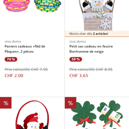
Moins cher dès
2 articles
!
viva domo
viva domo
Paniers cadeaux «Nid de
Petit sac cadeau en feutre
Pâques», 2 pièces
Bonhomme de neige
74 %
59 %
Prix conseillé CHF 7.95
Prix conseillé CHF 8.95
CHF 2.00
CHF 3.65
%
%