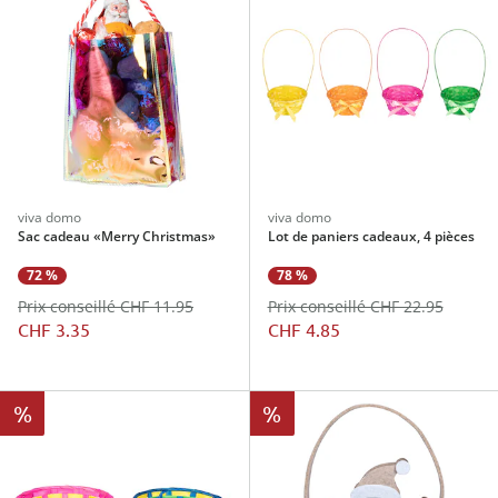
viva domo
viva domo
Sac cadeau «Merry Christmas»
Lot de paniers cadeaux, 4 pièces
72 %
78 %
Prix conseillé CHF 11.95
Prix conseillé CHF 22.95
CHF 3.35
CHF 4.85
%
%