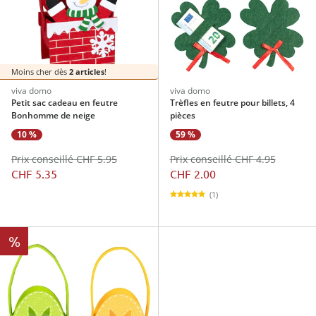
Moins cher dès
2 articles
!
viva domo
viva domo
Petit sac cadeau en feutre
Trèfles en feutre pour billets, 4
Bonhomme de neige
pièces
10 %
59 %
Prix conseillé CHF 5.95
Prix conseillé CHF 4.95
CHF 5.35
CHF 2.00
(1)
%