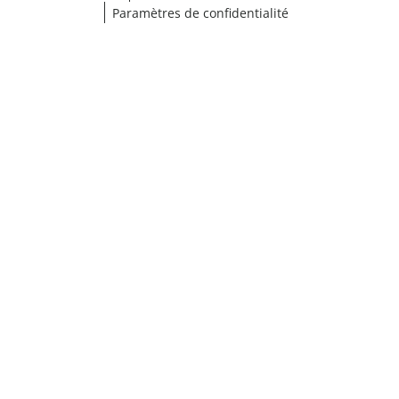
Paramètres de confidentialité
¹ Cliquez ici pour les conditions de validation
fermer