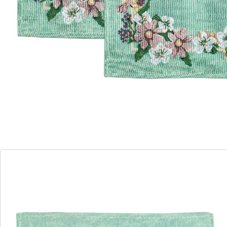
chaque occasion. Parfaits pour les cafés conviviaux et
les tables festives de pâtisserie. Le design frais de ces
sets de table ravira vos invités et créera une ambiance
accueillante - le choix idéal pour toute décoration de
table printanière.
Détails
Informations et fabricant
Avis