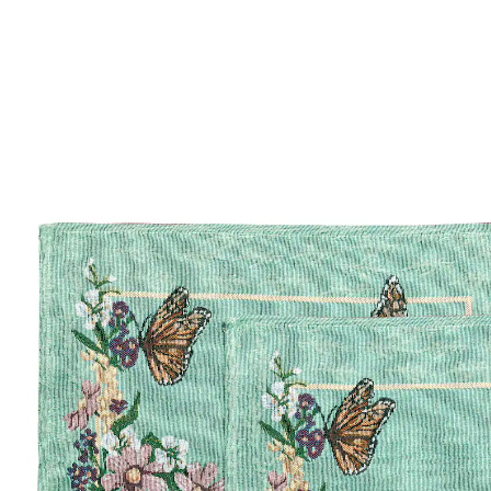
Prix conseillé CHF 17.95
CHF 4.95
TVA incluse, plus
Frais d'expédition
Dans le Panier
Livrable immédiatement sous 3-4 jours ouvrés
Votre table aux couleurs du printemps!
motif printanier
Donnez à votre table une note printanière avec le set
de table en tapisserie "Papillon". Les papillons
multicolores s'élèvent sur les sets de table pour une
danse joyeuse et répandent la bonne humeur à