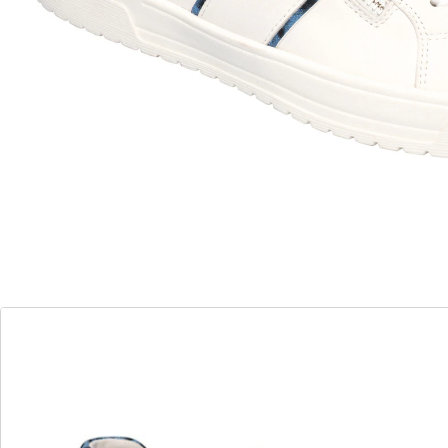
semelle antidérapante
Enfilage et retrait faciles grâce au zip
«Léonie», la basket en cuir légère, dotée d’une semelle
intérieure amovible, douce et amortissante. Le cuir
thermorégulateur assure un confort exceptionnel à
chaque foulée. Fermeture à glissière pour un enfilage
facile et semelle extérieure antidérapante.
Détails
Informations et fabricant
Avis