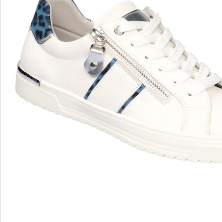
wonderwalk - Marcher comme sur un nuage
Enfilage confortable grâce à l'élastique, au velcro ou
à la fermeture éclair
Une coupe parfaite, grâce aux largeurs standard et
confortables
Semelle amovible - idéale pour les semelles
orthopédiques