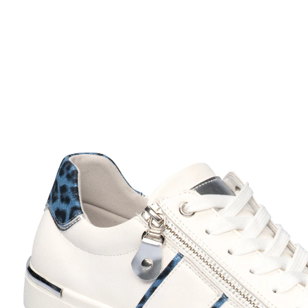
Prix conseillé CHF 119.00
à partir de
CHF 31.95
TVA incluse, plus
Frais d'expédition
Taille
Dans le Panier
Livrable immédiatement sous 3-4 jours ouvrés
Pas à pas, avec style!
modèle facile à enfiler