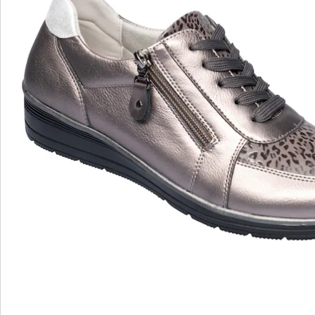
wonderwalk - Marcher comme sur un nuage
Enfilage confortable grâce à l'élastique, au velcro ou
à la fermeture éclair
Une coupe parfaite, grâce aux largeurs standard et
confortables
Semelle amovible - idéale pour les semelles
orthopédiques
Matériaux légers de haute qualité & designs variés