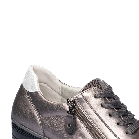
Prix conseillé CHF 89.95
à partir de
CHF 24.95
TVA incluse, plus
Frais d'expédition
Taille
Dans le Panier
Livrable immédiatement sous 3-4 jours ouvrés
Vous les avez cherchées et trouvées
enfilage aisé