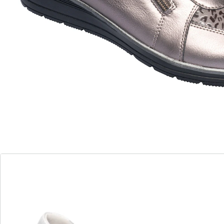
Les baskets «Hélène» à l’aspect cuir vous
accompagneront dans votre quotidien. Des
chaussures à la fois pratiques et élégantes dont le
talon compensé antidérapant et la semelle intérieure
souple et amovible garantissent un port confortable.
Détails
Informations et fabricant
Avis