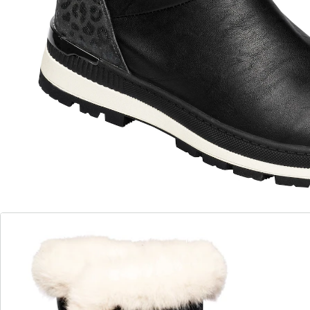
pratique
flexibilité pour les mollets plus forts grâce
à la fente latérale
bien au chaud grâce au design
entièrement doublé
maintien sûr grâce à la semelle extérieure
à profil antidérapant
bord en fourrure synthétique moelleuse
pour plus de confort
motif léopard élégant combiné à un clip
métallique raffiné sur le talon
Cuir véritable pour un confort maximal et
une qualité durable
Dotées d’une bordure en fourrure synthétique et
d’une fermeture zippée pratique, les bottines d’hiver
«Carina» sont chaudes et s’enfilent en un clin d’œil!