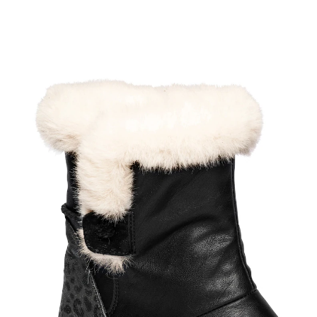
Prix conseillé CHF 102.95
à partir de
CHF 17.56
TVA incluse, plus
Frais d'expédition
Taille
Dans le Panier
Livrable immédiatement sous 3-4 jours ouvrés
Découvrez le confort ultime en hiver!
accès rapide grâce à la fermeture éclair