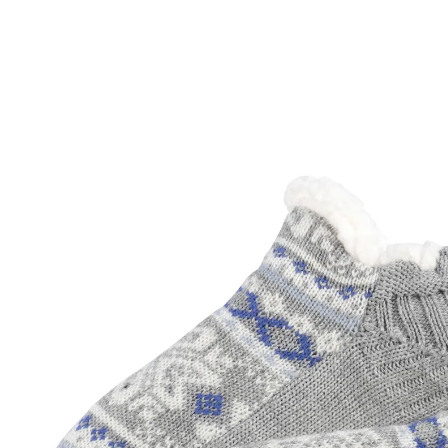
Prix conseillé CHF 22.95
CHF 8.76
TVA incluse, plus
Frais d'expédition
Dans le Panier
Livrable immédiatement sous 3-4 jours ouvrés
Confort nordique!
avec picots antidérapants
Parfaits pour les jours froids et les soirées cocooning à
la maison: profitez pleinement de l’hiver avec ces
accessoires douillets au design norvégien traditionnel!