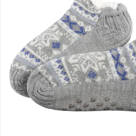
wonderwalk - Marcher comme sur un nuage
Enfilage confortable grâce à l'élastique, au velcro ou
à la fermeture éclair
Une coupe parfaite, grâce aux largeurs standard et
confortables
Semelle amovible - idéale pour les semelles
orthopédiques
Matériaux légers de haute qualité & designs variés
wonderwalk allie confort, style et qualité - produit de
manière durable et à un prix équitable.
Je découvre