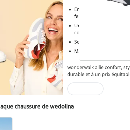
Enfilage confortable grâce
fermeture éclair
Une coupe parfaite, grâc
confortables
Semelle amovible - idéal
Matériaux légers de haute
wonderwalk allie confort, sty
durable et à un prix équitabl
Je découvre
chaque chaussure de wedolina