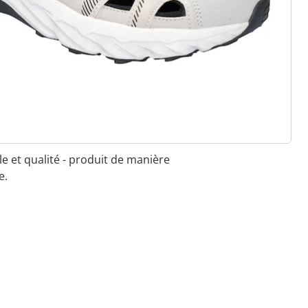
 à l'élastique, au velcro ou à la
e aux largeurs standard et
e pour les semelles orthopédiques
 qualité & designs variés
le et qualité - produit de manière
e.