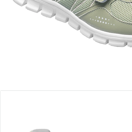
bouger est un réel plaisir. Dotées d’une fermeture
scratch, elles sont faciles à enfiler et parfaitement
ajustées. Semelle intérieure douce et semelle
extérieure antidérapante.
Détails
Informations et fabricant
Avis