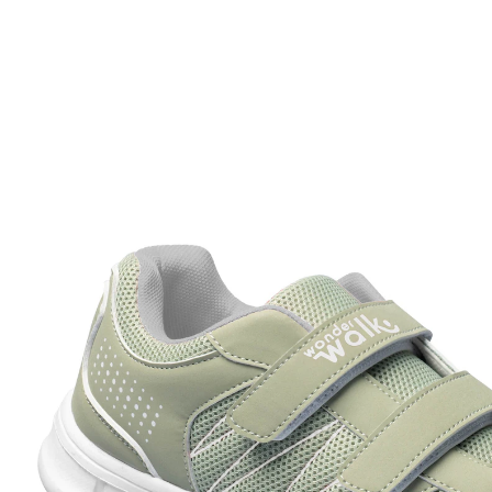
Prix conseillé CHF 32.95
CHF 16.15
TVA incluse, plus
Frais d'expédition
Taille
Prévenez-moi
Momentanément indisponible
enfilage aisé
Avec ces chaussures de sport légères pour Elle et Lui,