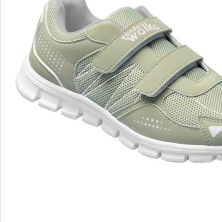
wonderwalk - Marcher comme sur un nuage
Enfilage confortable grâce à l'élastique, au velcro ou
à la fermeture éclair
Une coupe parfaite, grâce aux largeurs standard et
confortables
Semelle amovible - idéale pour les semelles
orthopédiques
Matériaux légers de haute qualité & designs variés
wonderwalk allie confort, style et qualité - produit de