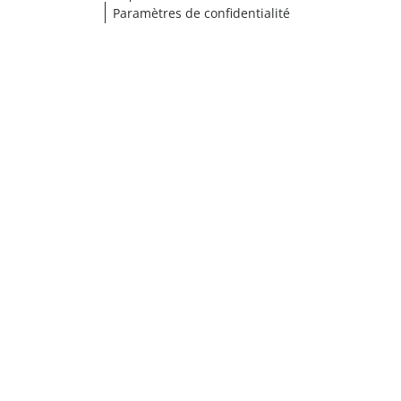
Paramètres de confidentialité
Choisir une taille
¹ Cliquez ici pour les conditions de validation
fermer