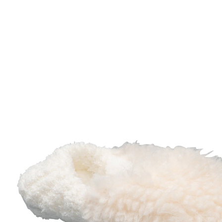
Prix conseillé CHF 29.95
CHF 19.25
TVA incluse, plus
Frais d'expédition
Taille
Dans le Panier
Livrable immédiatement sous 3-4 jours ouvrés
Au pays des rêves douillets!
avec picots antidérapants