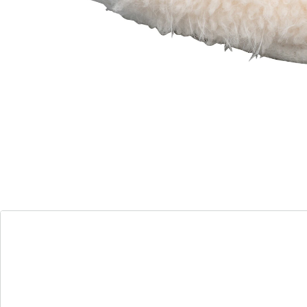
On dort toujours mieux avec les pieds au chaud:
profitez de la chaleur de ces chaussons divinement
doux. Bande élastique au talon pour un maintien
optimal et picots antidérapants pour une bonne
stabilité.
Détails
Informations et fabricant
Avis