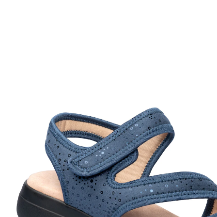
Prix conseillé CHF 44.95
à partir de
CHF 22.36
TVA incluse, plus
Frais d'expédition
Taille
Dans le Panier
Livrable immédiatement sous 3-4 jours ouvrés
Produit similaire
Nous avons trouvé une alternative à cet article, qui
pourrait vous intéresser: