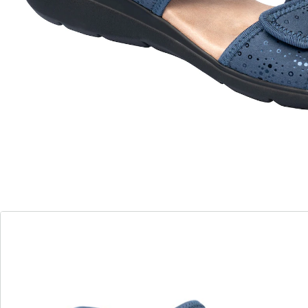
wonderwalk
Sandale femme flexible «Gabi»
(12)
Prix unitaire:
Prix conseillé CHF 84.95
CHF 37.56
parfaitement ajustées grâce aux scratchs
semelle à effet massant
matière souple idéale en cas d’hallux
valgus
Le bonheur estival à vos pieds! Ces sandales légères
sont agréables à porter tout au long de la journée.
Dotées de 2 fermetures scratch, elles sont faciles à
ajuster en largeur, si bien que même les pieds