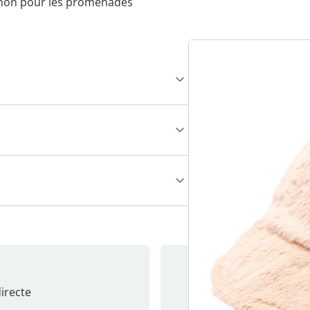
gnon pour les promenades
recte
S’abonne