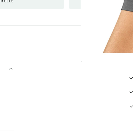
recte
S’abonne
3
“