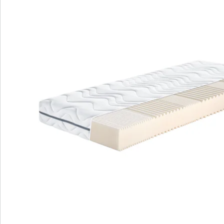
dormant sur le côté.
Facile à manipuler avec une aide au
retournement et beau coloris gris foncé.
Emballage écologique de volume réduit
pour un envoi à faible impact.
Proaktiv Flex Top S est un matelas fonctionnel qui vous
offre confort et qualité au meilleur prix. Grâce à des
découpes spéciales au niveau des épaules et à son
âme en mousse confort, il soutient parfaitement le
corps. Sa housse de grande qualité est lavable et passe
au sèche-linge, tandis que les canaux d’aération au
centre assurent une grande respirabilité et un
agréable environnement de sommeil. Ce matelas est
facile d’utilisation, réversible et conçu dans un joli
coloris gris foncé. Grâce à son emballage écologique, il
contribue également à la protection de
l’environnement. Découvrez le confort de couchage de
première classe du matelas Flex Top S!