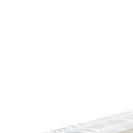
à partir de
CHF 209.00
TVA incluse, plus
Frais d'expédition
Modèle
H2
Maße
Dans le Panier
Livrable sous 7-8 jours ouvrés