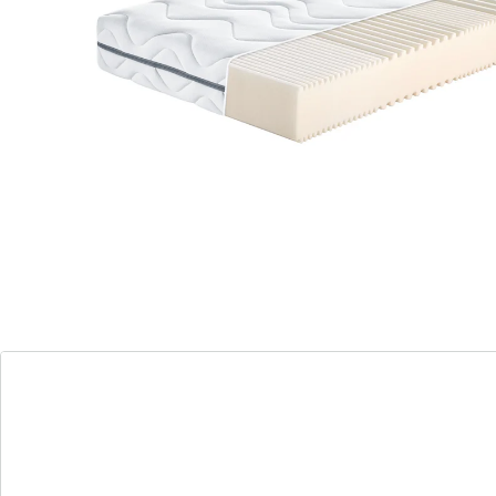
Proaktiv Flex Top S: confort et qualité au meilleur
prix!
Un grand confort de couchage et de
sommeil pour des nuits reposantes.
Découpes spéciales au niveau des épaules
pour un parfait maintien du corps.
Housse de grande qualité , lavable jusqu’à
60°C, passe au sèche-linge pour une
parfaite hygiène.
Âme en mousse confort respirante avec
des canaux d’aération pour un
environnement de sommeil agréable.
Soulagement efficace des épaules,
convient également pour les personnes