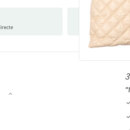
recte
S’abonne
3
“