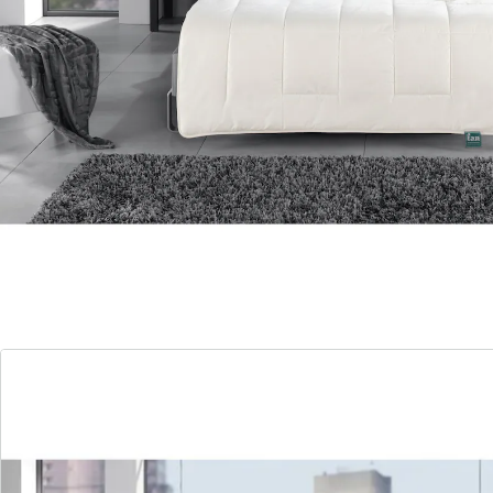
Composé de pur coton, merveilleusement doux et
agréable sur la peau, et également résistant. Très
respirant : peut absorber jusqu'à 60% de son propre
poids en humidité. Coussin intérieur séparé. Avec
fermeture éclair.
Détails
Informations et fabricant
Avis