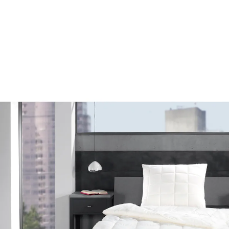
CHF 37.95
TVA incluse, plus
Frais d'expédition
Modèle
40x80 cm
Dans le Panier
Livrable sous 7-8 jours ouvrés
naturel & durable : issu de l'agriculture biologique
contrôlée