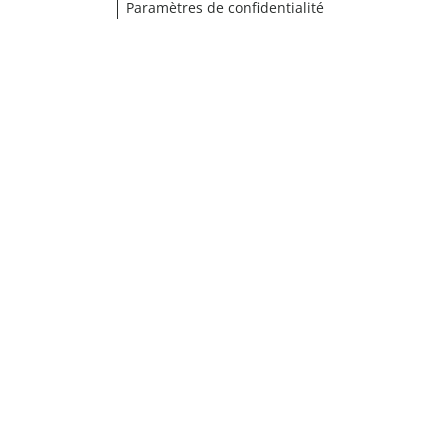
Paramètres de confidentialité
¹ Cliquez ici pour les conditions de validation
fermer