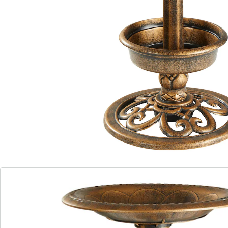
résistant aux intempéries et robuste
bac à eau plat pour les oiseaux
bac à plantes au pied de la colonne
Un abreuvoir romantique qui semble tout droit sorti
d’un parc victorien : un joli spectacle et un joli refuge
pour nos amis à plumes ! Cet abreuvoir élégant est
fabriqué en plastique d’aspect métallique, robuste et
résistant aux intempéries. La base solide est
rehaussée d’ornements et la colonne effilée porte une
généreuse vasque plate. Cette déco ne se contente pas
d’être élégante, elle offre aussi un lieu d’atterrissage
idéal pour tous les oiseaux ! En bas de la colonne, un
pot accueille vos plantes et fleurs.
Détails