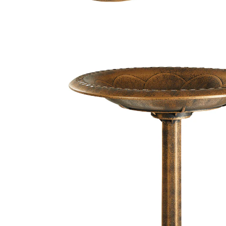
Prix conseillé CHF 46.95
CHF 42.25
TVA incluse, plus
Frais d'expédition
Modèle
bronze
Dans le Panier
Livrable immédiatement sous 3-4 jours ouvrés
Dans la tradition des jardins anglais !