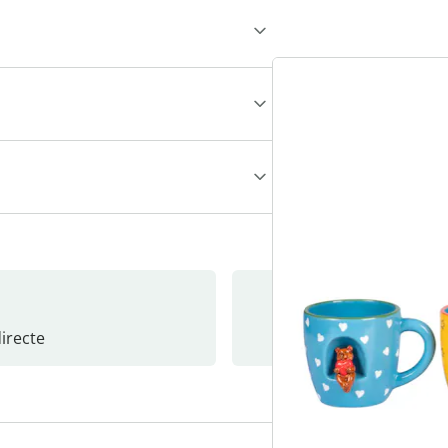
recte
S’abonne