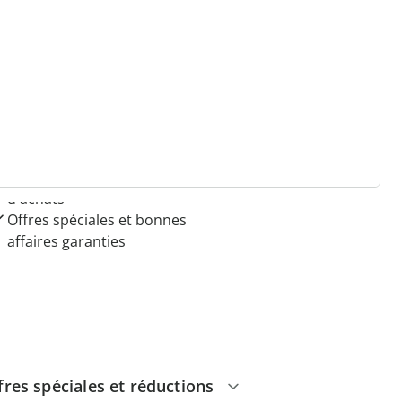
 raisons de choisir
Maison & Confort”
Paiement sur facture sans
frais
Pas de montant minimum
d'achats
Offres spéciales et bonnes
affaires garanties
fres spéciales et réductions