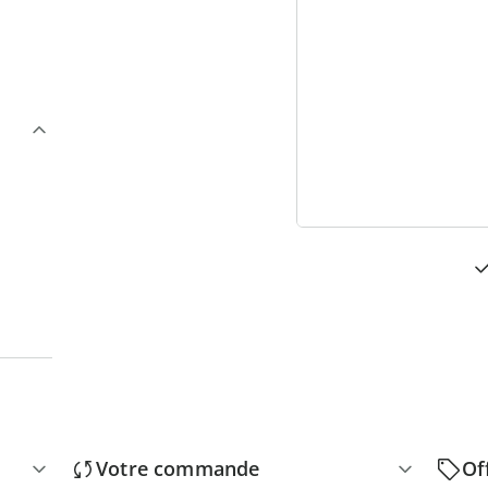
3
“
Votre commande
Of