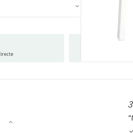
recte
S’abonne
3
“