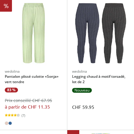
%
wedolina
wedolina
Pantalon plissé culotte «Sonja»
Legging chaud à motif torsadé,
vert tendre
lot de 2
83 %
Nouveau
Prix conseillé CHF 67.95
à partir de
CHF 11.35
CHF 59.95
(7)