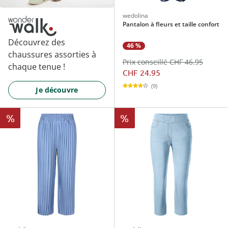
wedolina
Pantalon à fleurs et taille confort
Découvrez des
46 %
chaussures assorties à
Prix conseillé CHF 46.95
chaque tenue !
CHF 24.95
(9)
Je découvre
%
%