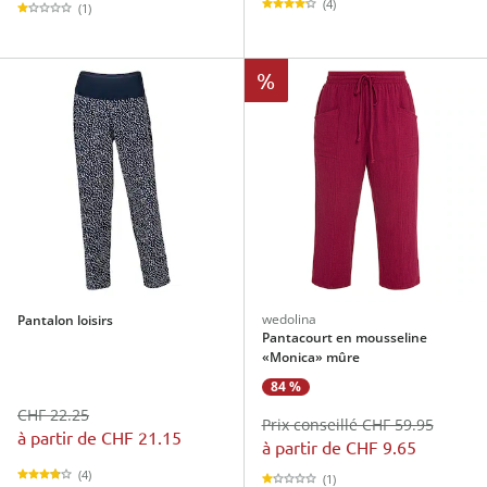
(4)
(1)
%
wedolina
Pantalon loisirs
Pantacourt en mousseline
«Monica» mûre
84 %
CHF 22.25
Prix conseillé CHF 59.95
à partir de
CHF 21.15
à partir de
CHF 9.65
(4)
(1)