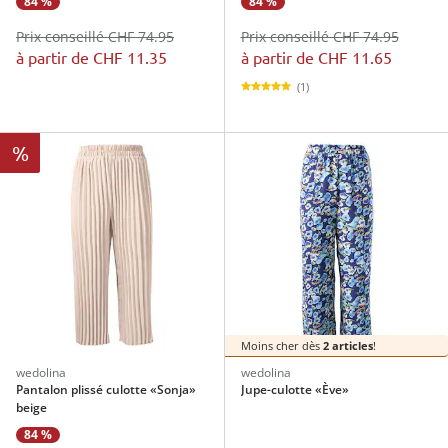
84 %
84 %
Prix conseillé CHF 74.95
Prix conseillé CHF 74.95
à partir de
CHF 11.35
à partir de
CHF 11.65
(1)
%
Moins cher dès
2 articles
!
wedolina
wedolina
Pantalon plissé culotte «Sonja»
Jupe-culotte «Ève»
beige
84 %