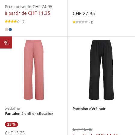
Prix conseillé CHF 74.95
à partir de
CHF 11.35
CHF 27.95
(7)
(1)
%
wedolina
Pantalon d’été noir
Pantalon à enfiler «Rosalie»
25 %
CHF 15.45
CHF 13.25