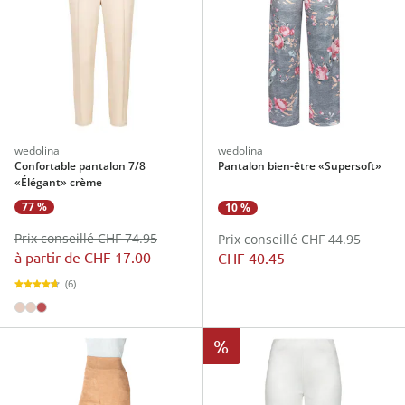
wedolina
wedolina
Confortable pantalon 7/8
Pantalon bien-être «Supersoft»
«Élégant» crème
77 %
10 %
Prix conseillé CHF 74.95
Prix conseillé CHF 44.95
à partir de
CHF 17.00
CHF 40.45
(6)
%