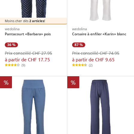
Moins cher dès
2 articles
!
wedolina
wedolina
Pantacourt «Barbara» pois
Corsaire à enfiler «Karin» blanc
36 %
87 %
Prix conseillé CHF 27.95
Prix conseillé CHF 74.95
à partir de
CHF 17.75
à partir de
CHF 9.65
(9)
(2)
%
%