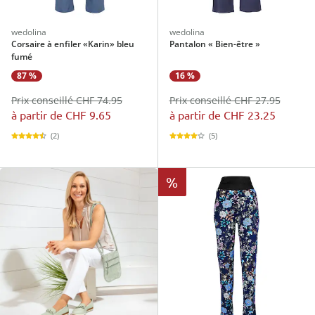
wedolina
wedolina
Corsaire à enfiler «Karin» bleu
Pantalon « Bien-être »
fumé
87 %
16 %
Prix conseillé CHF 74.95
Prix conseillé CHF 27.95
à partir de
CHF 9.65
à partir de
CHF 23.25
(2)
(5)
%