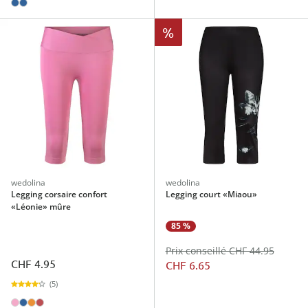
%
wedolina
wedolina
Legging corsaire confort
Legging court «Miaou»
«Léonie» mûre
85 %
Prix conseillé CHF 44.95
CHF 4.95
CHF 6.65
(5)