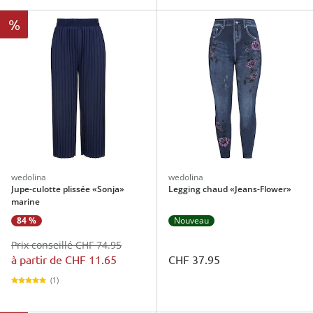
%
wedolina
wedolina
Jupe-culotte plissée «Sonja»
Legging chaud «Jeans-Flower»
marine
84 %
Nouveau
Prix conseillé CHF 74.95
à partir de
CHF 11.65
CHF 37.95
(1)