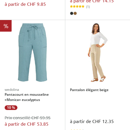
à partir de
CHF 14.15
à partir de
CHF 9.85
(1)
%
wedolina
Pantalon élégant beige
Pantacourt en mousseline
«Monica» eucalyptus
10 %
Prix conseillé CHF 59.95
à partir de
CHF 12.35
à partir de
CHF 53.85