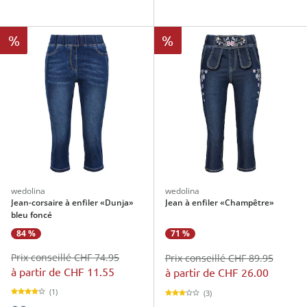
%
%
wedolina
wedolina
Jean-corsaire à enfiler «Dunja»
Jean à enfiler «Champêtre»
bleu foncé
84 %
71 %
Prix conseillé CHF 74.95
Prix conseillé CHF 89.95
à partir de
CHF 11.55
à partir de
CHF 26.00
(1)
(3)