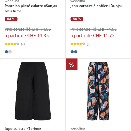
wedolina
wedolina
Pantalon plissé culotte «Sonja»
Jean-corsaire à enfiler «Dunja»
bleu fumé
84 %
84 %
Prix conseillé CHF 74.95
Prix conseillé CHF 74.95
à partir de
CHF 11.35
à partir de
CHF 11.75
(7)
(1)
%
wedolina
Jupe-culotte «Torino»