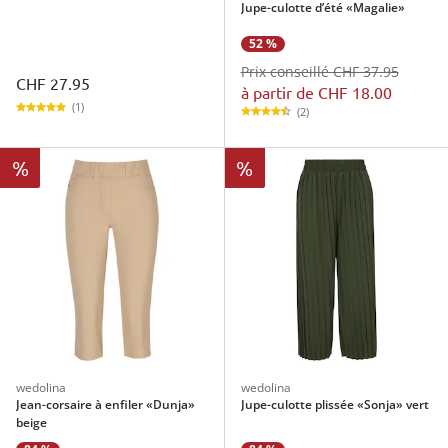
Jupe-culotte d’été «Magalie»
52 %
Prix conseillé CHF 37.95
CHF 27.95
à partir de
CHF 18.00
(1)
(2)
%
%
wedolina
wedolina
Jean-corsaire à enfiler «Dunja»
Jupe-culotte plissée «Sonja» vert
beige