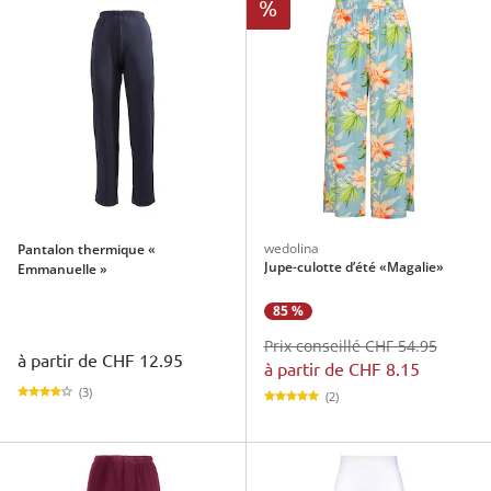
%
wedolina
Pantalon thermique «
Jupe-culotte d’été «Magalie»
Emmanuelle »
85 %
Prix conseillé CHF 54.95
à partir de
CHF 12.95
à partir de
CHF 8.15
(3)
(2)