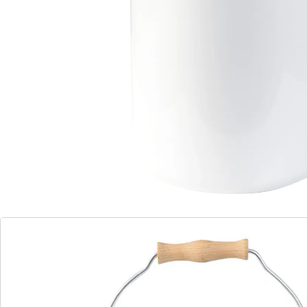
résistante aux rayures, couvercle et poignée pratique.
Acier carbone pelliculé émail.
Détails
Informations et fabricant
Avis
Commande directe