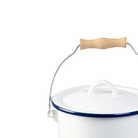
CHF 29.95
TVA incluse, plus
Frais d'expédition
Dans le Panier
Livrable immédiatement sous 3-4 jours ouvrés
Petit accessoire, grande faim!
facile à transporter grâce au couvercle
parfait pour les déchets de cuisine
Épluchures d’oignon ou filtres à café, cette jolie
poubelle compacte au design rétro a assez de place
pour recueillir tous les déchets de cuisine. Surface