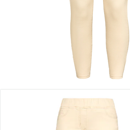
Le confort simplement!
taille élastique – ne cisaille pas
liberté de mouvement pour toutes les
activités
poches arrière pratiques
Vous allez adorer le confort qu’offre ce pantalon
élastique à enfiler ! La coupe étroite des jambes crée
une silhouette parfaite. Avec poches latérales et
arrière.
Détails
Informations et fabricant