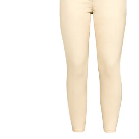
Avis
wedolina - Notre nouvelle marque de
mode
Qu'il s'agisse de basiques élégants ou de pièces