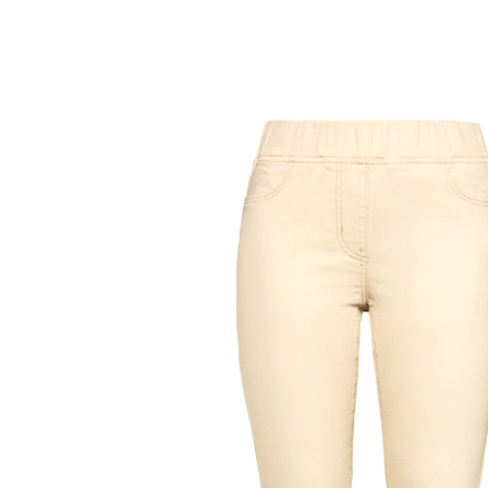
Prix conseillé CHF 64.95
à partir de
CHF 2.00
TVA incluse, plus
Frais d'expédition
Modèle
beige
Taille
Dans le Panier
Livrable immédiatement sous 3-4 jours ouvrés