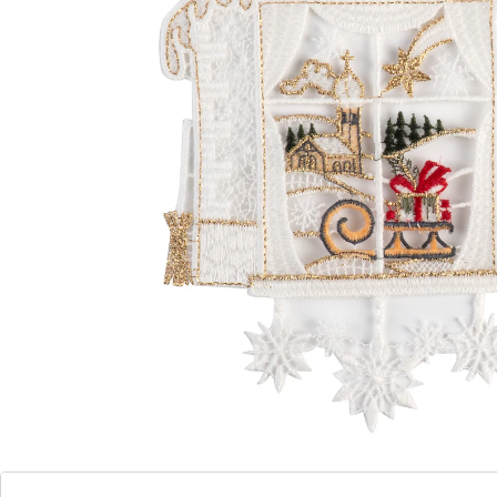
Poésie et tradition à vos fenêtres!
véritable dentelle de Plauen
finition riche en détails
facile à fixer grâce aux ventouses
jolis motifs ajourés
Apportez une touche de tradition à votre intérieur
avec cette déco de fenêtre. La broderie de Plauen
séduit par ses détails raffinés et son motif nostalgique,
évoquant le charme d’autrefois. Grâce à la ventouse
fournie, elle se fixe facilement aux fenêtres, miroirs ou
autres surfaces en verre – pour une déco chaleureuse,
empreinte d’histoire.
Détails