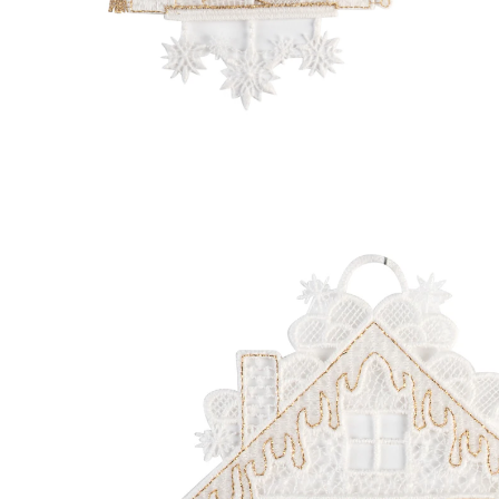
CHF 14.95
TVA incluse, plus
Frais d'expédition
CHF 12.95
seul.
à partir de
2
pièces
1
Dans le Panier
Livrable sous > 5 semaines