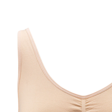
CHF 19.95
TVA incluse, plus
Frais d'expédition
Modèle
nude
Taille
Calculateur de taille de soutien-gorge
CHF 13.25
seul.
à partir de
2
pièces
1