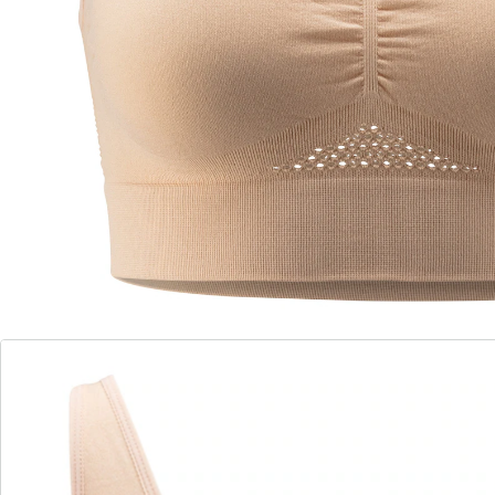
Dans le Panier
Livrable immédiatement sous 3-4 jours ouvrés
Respirant – idéal quand il fait chaud!
Coupe optimale grâce aux bretelles
réglables!
sans armatures – rien ne serre ni ne pince
sans coutures – invisible sous les
vêtements
maintien ­parfait
bon soutien
larges bretelles confortables