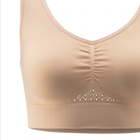
motif ajouré dans le dos
absorbe la transpiration
Il est si agréable à porter qu’il se fait oublier: avec son
motif ajouré dans le dos et sous la poitrine, il vous
permet de profiter pleinement de l’été. Sa matière
extensible épouse parfaitement le corps, sans serrer.
Génial: grâce aux bretelles réglables individuellement,
sa coupe est optimale et offre un parfait maintien.
Détails
Informations et fabricant
Avis