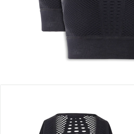
Le compagnon idéal pour vos activités physiques
Tissu extensible peu déformable
Sans coutures pour un grand confort
Respirant et déperlant
Idéal pour le sport et les loisirs
Le soutien-gorge de sport Smarttex noir est
indispensable pour faire du sport! Ce soutien-gorge
allie à la perfection mode et fonctionnalité. Son tissu
extensible froncé ne se déforme pas et souligne la
silhouette, tandis que sa conception sans coutures
assure un maximum de confort. Grâce à sa matière
respirante et déperlante, ce soutien-gorge est idéal
pour tous les sports comme le yoga, la marche, le
jogging ou à la salle de sport. Un vêtement parfait pour
tous les jours également!