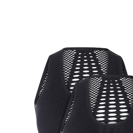
CHF 4.95
TVA incluse, plus
Frais d'expédition
Modèle
2 STK
Taille
Calculateur de taille de soutien-gorge
Dans le Panier
Livrable immédiatement sous 3-4 jours ouvrés