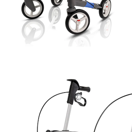
CHF 319.00
CHF 269.00
TVA incluse, plus
Frais d'expédition
Modèle
bleu
Dans le Panier