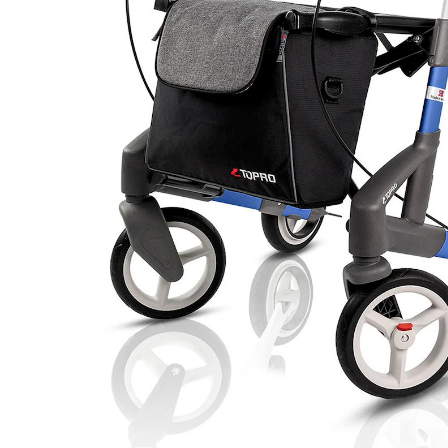
Derniers articles en stock!
Livrable immédiatement sous 3-4 jours ouvrés
Profitez de la mobilité avec style!
Sac à provisions pratique
Aspect moderne et élancé
Réglage facile de la hauteur
Changement de pneu facile
Poignées flexibles (ErgoGrip)
Confort exceptionnel
Le déambulateur Troja 5G S de TOPRO allie style et
fonctionnalité de très haut niveau. Avec son aspect
moderne et élancé et son vaste choix de couleurs
tendance, il est un compagnon pratique mais aussi un