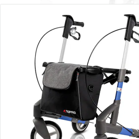
accessoire de mode. Le sac à provisions amovible offre
suffisamment de place pour vos achats et est équipé
d’une bande réfléchissante pour une meilleure
visibilité dans l’obscurité.
Le réglage de la hauteur des poignées est intuitif et
permet de les ajuster en fonction des besoins de
l’utilisateur. Les poignées flexibles (ErgoGrip) offrent
non seulement une prise en main confortable pendant
la marche, mais elles servent aussi d’accoudoirs en
position assise. Les pneus amortissant les chocs
assurent une suspension en douceur et un confort de
conduite exceptionnel.
Le système de freinage intérieur (TOPRO IBS) et le
système Quick Release permettent de changer
facilement de roues et d’utiliser différents profils de
pneu en fonction des types de terrain. Grâce à la