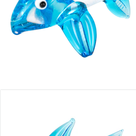
Quand l’artisanat prend une forme animale! Ces
sculptures miniatures en verre coloré enrichiront
votre vitrine.
Détails
Informations et fabricant
Avis
Commande directe