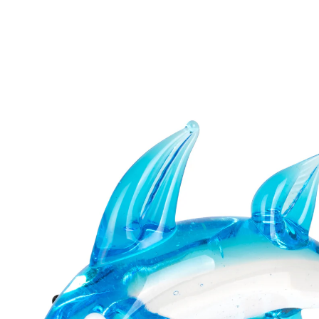
Prix conseillé CHF 5.95
CHF 1.75
TVA incluse, plus
Frais d'expédition
Modèle
poisson
Dans le Panier
Livrable immédiatement sous 3-4 jours ouvrés
Élégance fantaisie à la maison!
verre véritable