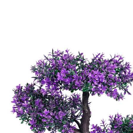
Prix conseillé CHF 17.95
CHF 7.75
TVA incluse, plus
Frais d'expédition
Modèle
violet
Dans le Panier
Livrable immédiatement sous 3-4 jours ouvrés
“
Qualität und Preis Kann ich weiter
empfehlen.
”
Claudia