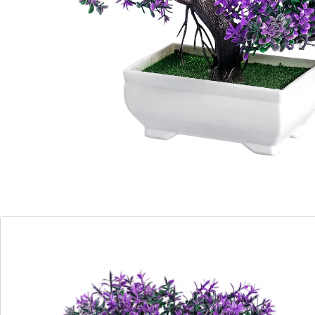
La magie des fleurs d’Extrême-Orient!
une touche déco asiatique
L’art du jardin japonais s’invite chez vous ! Admirez la
multitude de fleurs de ce bonsaï à l’aspect plus vrai
que nature – sans avoir à vous soucier de son
entretien, ni de sa taille fastidieuse. Un article déco
envoûtant!
Détails
Informations et fabricant
Avis