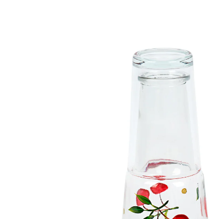
Prix conseillé CHF 29.95
CHF 4.95
TVA incluse, plus
Frais d'expédition
Dans le Panier
Livrable immédiatement sous 3-4 jours ouvrés
Oh les belles cerises!
le verre sert de couvercle
Cette carafe allie design fruité et fonctionnalité: son
couvercle sert également de verre et vous permet de
gagner de la place. Idéale au quotidien.