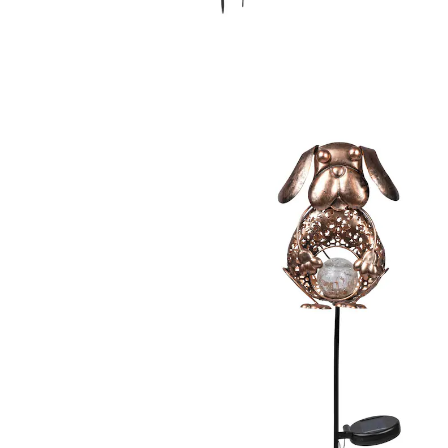
Prix conseillé CHF 24.95
CHF 8.95
TVA incluse, plus
Frais d'expédition
Modèle
Chien Médor
CHF 8.00
seul.
à partir de
2
pièces
1
Dans le Panier