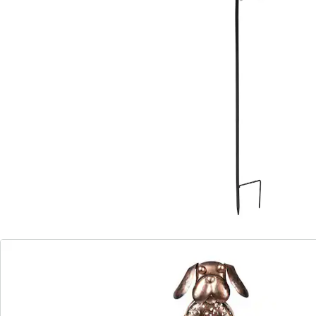
Livrable immédiatement sous 3-4 jours ouvrés
Ils sont meilleurs amis!
jeu d’ombre et de lumière
sans câble, se place partout
Dès que le jardin s’assombrit, Mimi et Médor
s’illuminent! La journée, ils se rechargent à la lumière
du soleil pour pouvoir faire briller leurs jolies boules
de verre LED le soir venu. Fixation facile à l’aide des
piquets.
Remarque concernant les piles:
Les piles sont fournies. (AA Mignon x 1)
Détails