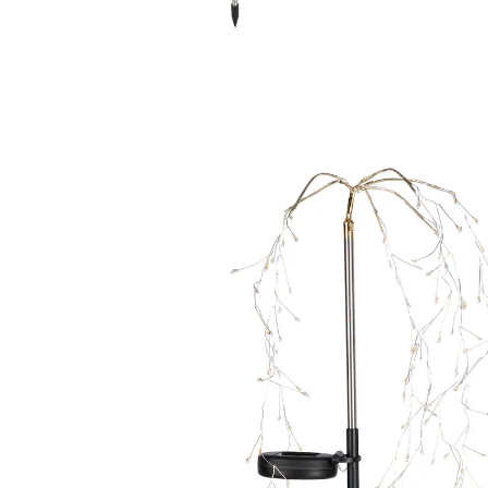
Prix conseillé CHF 22.95
CHF 9.55
TVA incluse, plus
Frais d'expédition
Modèle
blanc chaud
CHF 8.25
seul.
à partir de
2
pièces
1
Dans le Panier