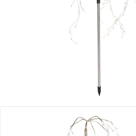
Livrable immédiatement sous 3-4 jours ouvrés
Pluie lumineuse céleste!
guirlandes lumineuses pliables
Tels d’innombrables diamants, les diodes
électroluminescentes de cette déco solaire brillent le
soir, après avoir été rechargées par le soleil pendant la
journée. Pliez les guirlandes lumineuses selon vos
désirs et laissez-vous enchanter!
Remarque concernant les piles:
Les piles sont fournies. (AA Mignon x 1)
Détails