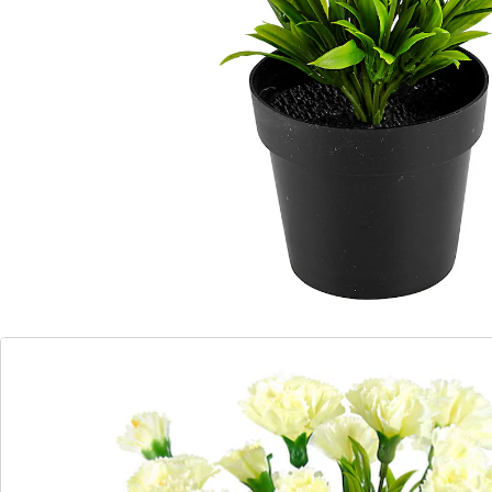
Des œillets pour toutes les occasions !
Ces œillets ajoutent une touche de couleur là où vous
en avez envie. Livrés dans un pot pratique et discret.
Contrairement aux vraies plantes de balcon,
éphémères, nos modèles décoratifs survivront même
à l’hiver. Et ils n’ont rien à envier aux originaux !
Détails
Informations et fabricant
Avis