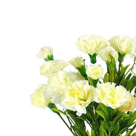
CHF 16.95
TVA incluse, plus
Frais d'expédition
Modèle
blanc
CHF 13.55
seul.
à partir de
4
pièces
1
Dans le Panier
Livrable immédiatement sous 3-4 jours ouvrés